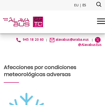
Saltar al contenido principal
EU
|
ES
Afecciones por condiciones me
945 18 20 60
alavabus@araba.eus
|
|
@AlavabusEus
Afecciones por condiciones
meteorológicas adversas