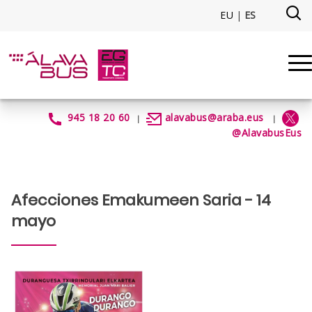
Saltar al contenido principal
EU
|
ES
AfeccionesEmakumeenSaria202
945 18 20 60
alavabus@araba.eus
|
|
@AlavabusEus
Afecciones Emakumeen Saria - 14
mayo