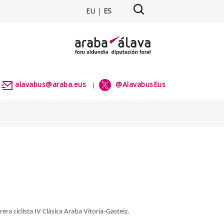
EU
|
ES
 alavabus
alavabus@araba.eus
@AlavabusEus
|
|
rera ciclista IV Clásica Araba Vitoria-Gasteiz.