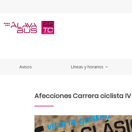
Saltar al contenido principal
Afecciones Carrera ciclista IV 
Avisos
Líneas y horarios
expand_more
Afecciones Carrera ciclista IV