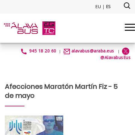
Saltar al contenido principal
EU
|
ES
AfeccionesMaratonMartinFiz20
945 18 20 60
alavabus@araba.eus
|
|
@AlavabusEus
Afecciones Maratón Martín Fiz - 5
de mayo