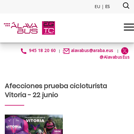
Saltar al contenido principal
EU
|
ES
AfeccionesPruebaCicloturista2
945 18 20 60
alavabus@araba.eus
|
|
@AlavabusEus
Afecciones prueba cicloturista
Vitoria - 22 junio