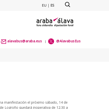
EU
|
ES
alavabus@araba.eus
@AlavabusEus
|
|
na manifestación el próximo sábado, 14 de
 de Logroño quedará inoperativa de 12:30 a