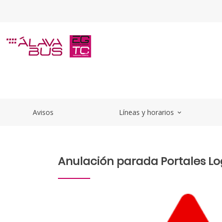
Saltar al contenido principal
AnulacionParadaPortalesLogro
Avisos
Líneas y horarios
expand_more
Anulación parada Portales Lo