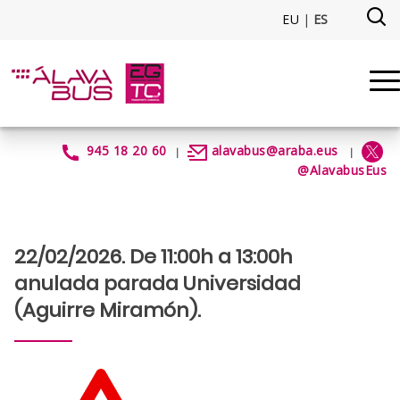
Saltar al contenido principal
EU
|
ES
AnuladaParadaUniversidad - a
945 18 20 60
alavabus@araba.eus
|
|
@AlavabusEus
22/02/2026. De 11:00h a 13:00h
anulada parada Universidad
(Aguirre Miramón).