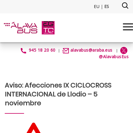
Saltar al contenido principal
EU
|
ES
Aviso: Afecciones IX CICLOCRO
945 18 20 60
alavabus@araba.eus
|
|
@AlavabusEus
Aviso: Afecciones IX CICLOCROSS
INTERNACIONAL de Llodio – 5
noviembre