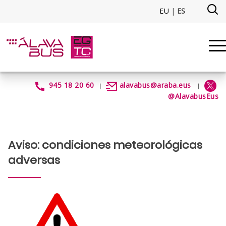
Saltar al contenido principal
EU
|
ES
Aviso: condiciones meteorológ
945 18 20 60
alavabus@araba.eus
|
|
@AlavabusEus
Aviso: condiciones meteorológicas
adversas