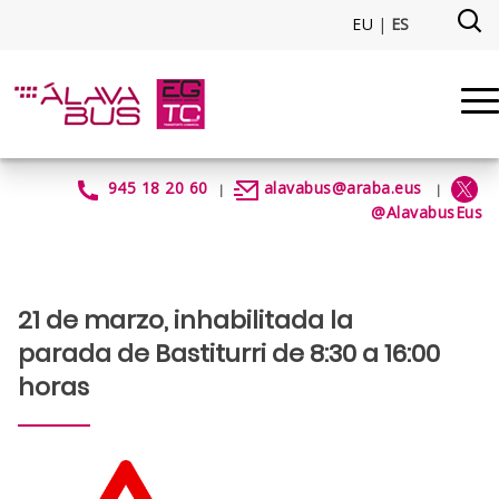
Saltar al contenido principal
EU
|
ES
Inhabilitada parada de Bastiturr
945 18 20 60
alavabus@araba.eus
|
|
@AlavabusEus
21 de marzo, inhabilitada la
parada de Bastiturri de 8:30 a 16:00
horas