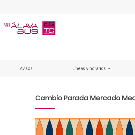
Saltar al contenido principal
CambioParadaMercadoMedieval
Avisos
Líneas y horarios
expand_more
Cambio Parada Mercado Medie