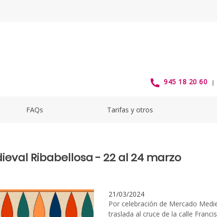
Ribabellosa2024 - alavabus
945 18 20 60
FAQs
Tarifas y otros
val Ribabellosa - 22 al 24 marzo
21/03/2024
Por celebración de Mercado Mediev
traslada al cruce de la calle Franc