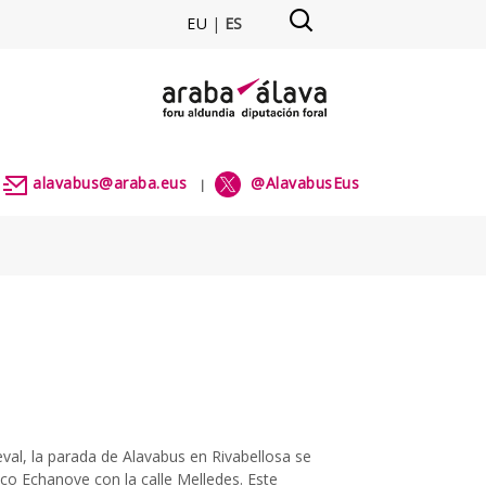
EU
|
ES
alavabus@araba.eus
@AlavabusEus
|
|
al, la parada de Alavabus en Rivabellosa se
isco Echanove con la calle Melledes. Este