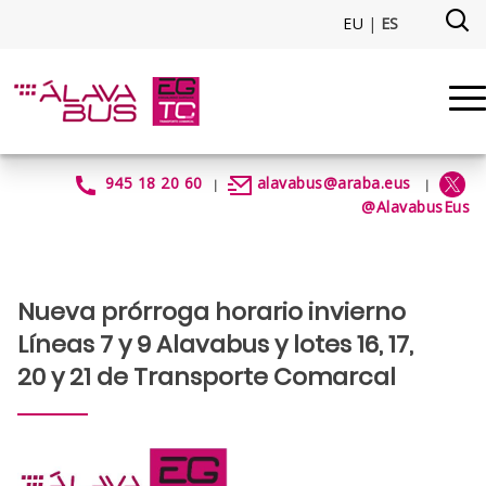
Saltar al contenido principal
EU
|
ES
ProrrogaInvierno2024_L7_9_Lot
945 18 20 60
alavabus@araba.eus
|
|
@AlavabusEus
Nueva prórroga horario invierno
Líneas 7 y 9 Alavabus y lotes 16, 17,
20 y 21 de Transporte Comarcal