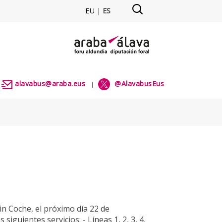
EU
|
ES
OS - alavabus
alavabus@araba.eus
@AlavabusEus
|
|
n Coche, el próximo día 22 de
siguientes servicios: - Líneas 1, 2, 3, 4,