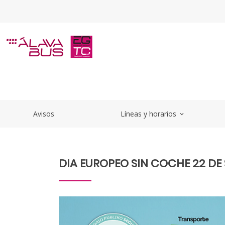
Saltar al contenido principal
DIA EUROPEO SIN COCHE 22 DE S
Avisos
Líneas y horarios
expand_more
DIA EUROPEO SIN COCHE 22 DE