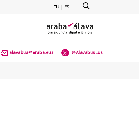
EU
|
ES
alavabus@araba.eus
@AlavabusEus
|
|