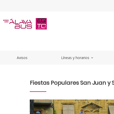
Saltar al contenido principal
Fiestas Populares San Juan y S
Avisos
Líneas y horarios
expand_more
Fiestas Populares San Juan y