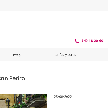
an Pedro - alavabus
945 18 20 60
FAQs
Tarifas y otros
 San Pedro
23/06/2022