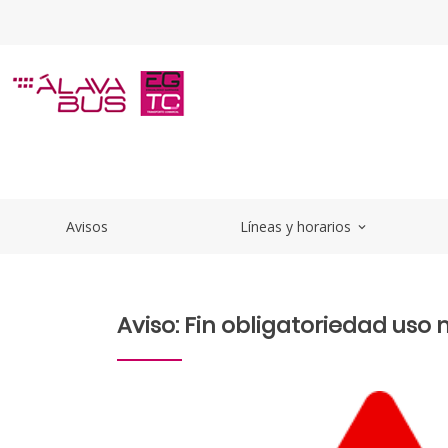
Saltar al contenido principal
Aviso: Fin obligatoriedad uso m
Avisos
Líneas y horarios
expand_more
Aviso: Fin obligatoriedad uso 