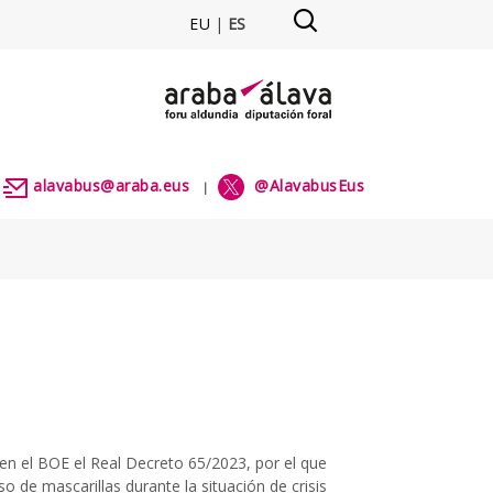
EU
|
ES
 alavabus
alavabus@araba.eus
@AlavabusEus
|
|
 en el BOE el Real Decreto 65/2023, por el que
so de mascarillas durante la situación de crisis