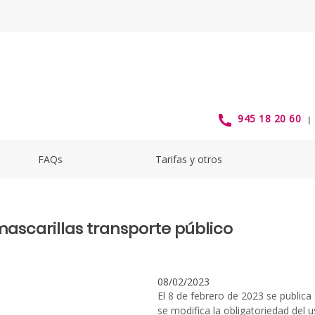
ascarillas transporte público -
945 18 20 60
FAQs
Tarifas y otros
mascarillas transporte público
08/02/2023
El 8 de febrero de 2023 se publica
se modifica la obligatoriedad del u