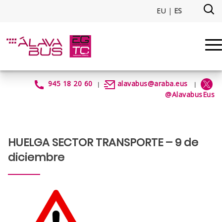
Saltar al contenido principal
EU
|
ES
HuelgaTransportes59diciembre
945 18 20 60
alavabus@araba.eus
|
|
@AlavabusEus
HUELGA SECTOR TRANSPORTE – 9 de
diciembre