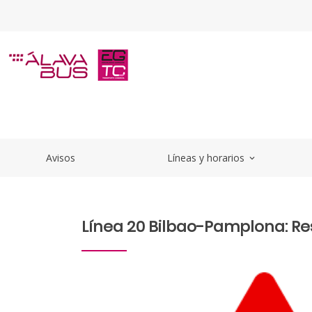
Saltar al contenido principal
Linea20DeshabilitadaReserva
Avisos
Líneas y horarios
expand_more
Línea 20 Bilbao-Pamplona: R