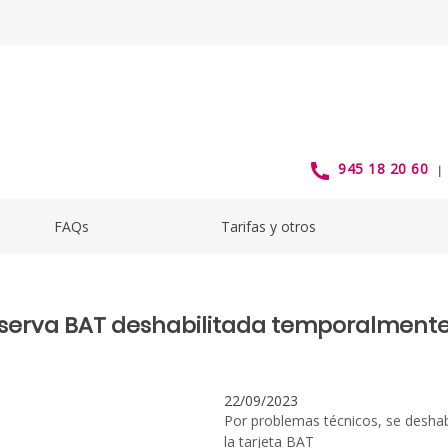
BATTemporalmenteSep2023 - al
945 18 20 60
FAQs
Tarifas y otros
eserva BAT deshabilitada temporalment
22/09/2023
Por problemas técnicos, se deshab
la tarjeta BAT