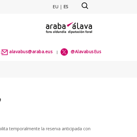
EU
|
ES
avabus
alavabus@araba.eus
@AlavabusEus
|
|
e
ilita temporalmente la reserva anticipada con