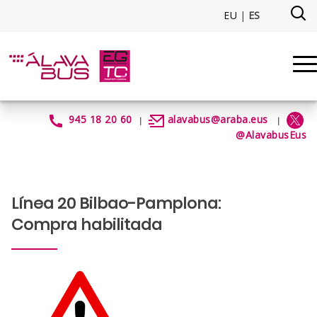
Saltar al contenido principal
EU
|
ES
Linea20_Comprahabilitada - a
945 18 20 60
alavabus@araba.eus
|
|
@AlavabusEus
Línea 20 Bilbao-Pamplona:
Compra habilitada