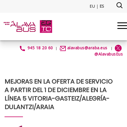
Saltar al contenido principal
EU
|
ES
Mejoras_L5 - alavabus
945 18 20 60
alavabus@araba.eus
|
|
@AlavabusEus
MEJORAS EN LA OFERTA DE SERVICIO
A PARTIR DEL 1 DE DICIEMBRE EN LA
LÍNEA 5 VITORIA-GASTEIZ/ALEGRÍA-
DULANTZI/ARAIA