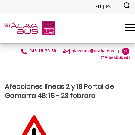
Saltar al contenido principal
EU
|
ES
ObrasPortalGamarraFeb2024 -
945 18 20 60
alavabus@araba.eus
|
|
@AlavabusEus
Afecciones líneas 2 y 18 Portal de
Gamarra 46: 15 - 23 febrero