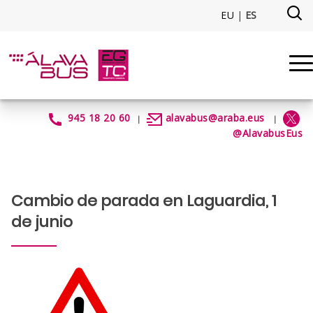
Saltar al contenido principal
EU
|
ES
Cambio de parada en Laguardia,
945 18 20 60
alavabus@araba.eus
|
|
@AlavabusEus
Cambio de parada en Laguardia, 1
de junio