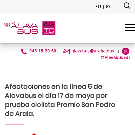
Saltar al contenido principal
EU
|
ES
Prueba ciclista Araia - alavabu
945 18 20 60
alavabus@araba.eus
|
|
@AlavabusEus
Afectaciones en la línea 5 de
Alavabus el día 17 de mayo por
prueba ciclista Premio San Pedro
de Araia.