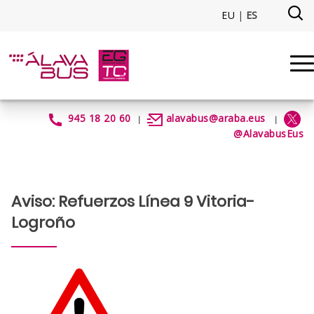
Saltar al contenido principal
EU
|
ES
Aviso: Refuerzos Línea 9 Vitori
945 18 20 60
alavabus@araba.eus
|
|
@AlavabusEus
Aviso: Refuerzos Línea 9 Vitoria-
Logroño