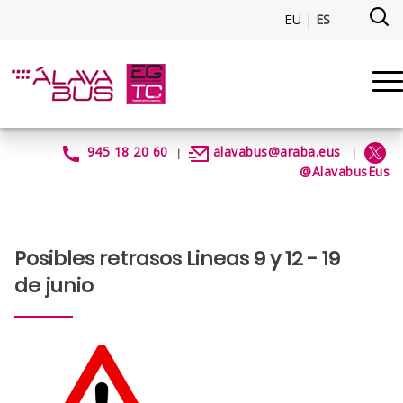
Saltar al contenido principal
EU
|
ES
RetrasosObrasN124_AR03_19Ju
945 18 20 60
alavabus@araba.eus
|
|
@AlavabusEus
Posibles retrasos Lineas 9 y 12 - 19
de junio