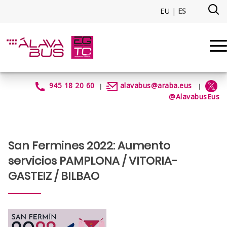
Saltar al contenido principal
EU
|
ES
San Fermines 2022: Aumento se
945 18 20 60
alavabus@araba.eus
|
|
@AlavabusEus
San Fermines 2022: Aumento
servicios PAMPLONA / VITORIA-
GASTEIZ / BILBAO