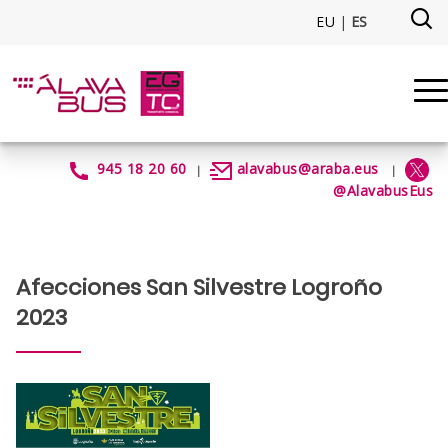
Saltar al contenido principal
EU
|
ES
SanSilvestreLogroño2023 - ala
945 18 20 60
alavabus@araba.eus
|
|
@AlavabusEus
Afecciones San Silvestre Logroño
2023