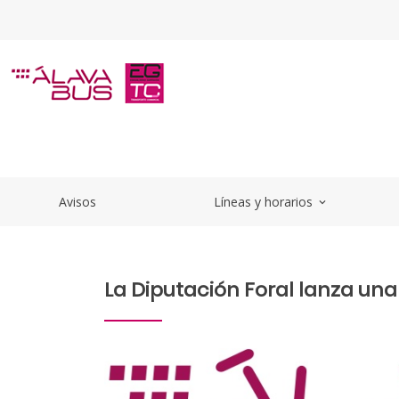
Saltar al contenido principal
La Diputación Foral lanza una 
Avisos
Líneas y horarios
expand_more
La Diputación Foral lanza un