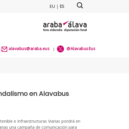
EU
|
ES
ra el vandalismo en Alavabus -
alavabus@araba.eus
@AlavabusEus
|
|
andalismo en Alavabus
enible e Infraestructuras Viarias pondrá en
anas una campaña de comunicación para