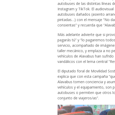
autobuses de las distintas líneas 
Instagram y TikTok. El audiovisua
autobuses dañados (asiento arranc
pintadas…) con el mensaje “No dañ
consientas” y recuerda que “Alavabu
Más adelante advierte que si provo
pagarás tú” y “lo pagaremos todos
servicio, acompañado de imágenes
taller mecánico, y emplaza a no pe
vehículos de Alavabus han sufrid
vandálicos con el lema central “Re
El diputado foral de Movilidad Sost
explica que con esta campaña “qu
Alavabus tomen conciencia y asuman
vehículos y el equipamiento, son pa
autobuses o permiten que otros lo
conjunto de viajeros/as”.