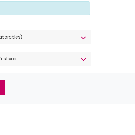
laborables)
festivos
T