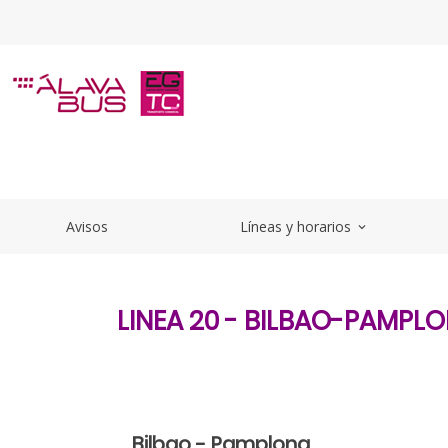
Saltar al contenido principal
Bilbao-Pamplona - alavabus
Avisos
Líneas y horarios
expand_more
LINEA 20 - BILBAO-PAMPL
Bilbao - Pamplona