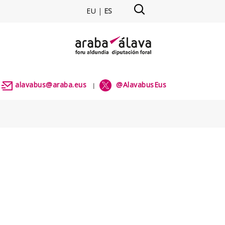
EU
|
ES
alavabus@araba.eus
@AlavabusEus
|
|