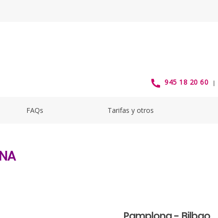
945 18 20 60
FAQs
Tarifas y otros
ONA
Pamplona - Bilbao