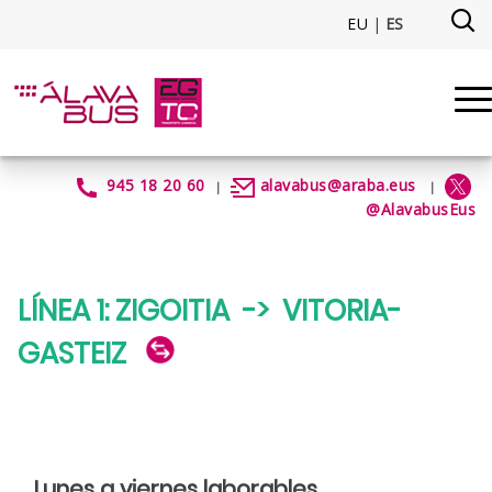
Saltar al contenido principal
EU
|
ES
Línea 1: Zigoitia - Vitoria-Gaste
945 18 20 60
alavabus@araba.eus
|
|
@AlavabusEus
LÍNEA 1: ZIGOITIA -> VITORIA-
GASTEIZ
Lunes a viernes laborables