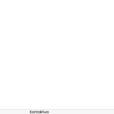
Kontaktua