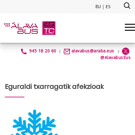
Eduki nagusira joan
EU
|
ES
Afecciones por condiciones me
945 18 20 60
alavabus@araba.eus
|
|
@AlavabusEus
Eguraldi txarragatik afekzioak