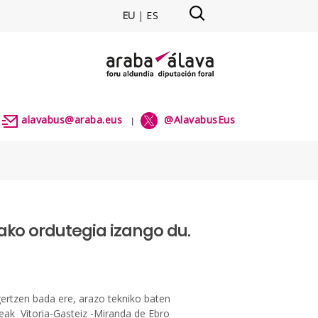
EU
|
ES
alavabus@araba.eus
@AlavabusEus
|
|
tako ordutegia izango du.
gertzen bada ere, arazo tekniko baten
neak Vitoria-Gasteiz -Miranda de Ebro