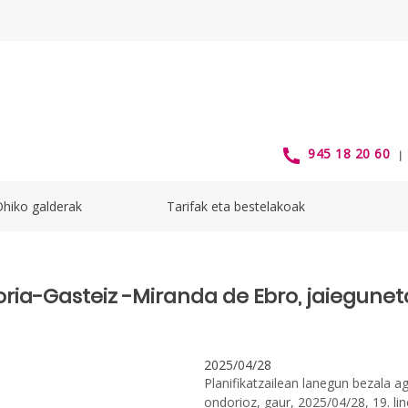
- alavabus
945 18 20 60
Ohiko galderak
Tarifak eta bestelakoak
itoria-Gasteiz -Miranda de Ebro, jaiegune
2025/04/28
Planifikatzailean lanegun bezala a
ondorioz, gaur, 2025/04/28, 19. li