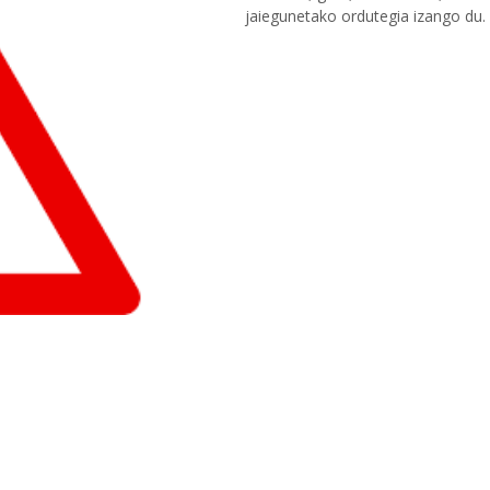
jaiegunetako ordutegia izango du.