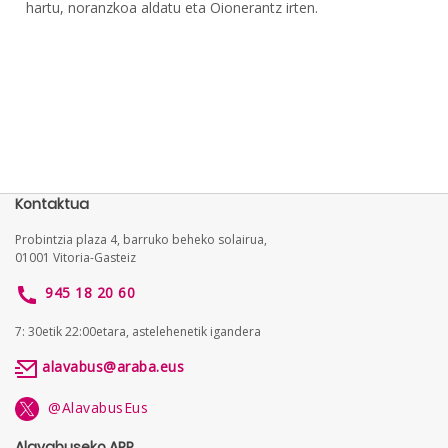
hartu, noranzkoa aldatu eta Oionerantz irten.
Kontaktua
Probintzia plaza 4, barruko beheko solairua,
01001 Vitoria-Gasteiz
945 18 20 60
7: 30etik 22:00etara, astelehenetik igandera
alavabus@araba.eus
@AlavabusEus
Alavabuseko APP