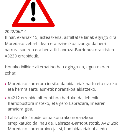
2022/06/14
Bihar, ekainak 15, asteazkena, asfaltatze lanak egingo dira
Moredako zeharbidean eta ezinezkoa izango da herri
barrura sartzea eta bertatik Labraza-Barriobustora iristea
A3230 errepidetik.
Honako ibilbide alternatibo hau egingo da, egun osoan
zehar:
Moredako sarrerara iritsiko da bidaiariak hartu eta uzteko
eta herrira sartu aurretik noranzkoa aldatzeko.
A4212 errepide alternatiboa hartuko da, lehenik
Barriobustora iristeko, eta gero Labrazara, linearen
amaiera gisa.
Labrazatik ibilbide osoa kontrako noranzkoan
errepikatuko da, hau da, Labraza-Barriobustotik, A4212tik
Moredako sarreraraino jaitsi, han bidaiariak utzi edo