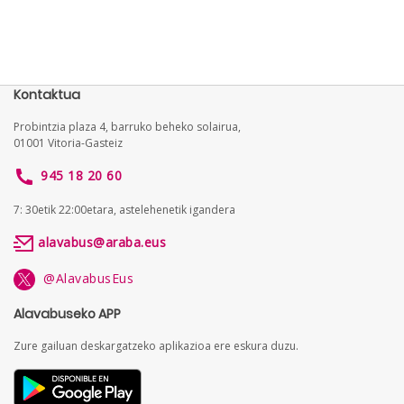
Kontaktua
Probintzia plaza 4, barruko beheko solairua,
01001 Vitoria-Gasteiz
945 18 20 60
7: 30etik 22:00etara, astelehenetik igandera
alavabus@araba.eus
@AlavabusEus
Alavabuseko APP
Zure gailuan deskargatzeko aplikazioa ere eskura duzu.