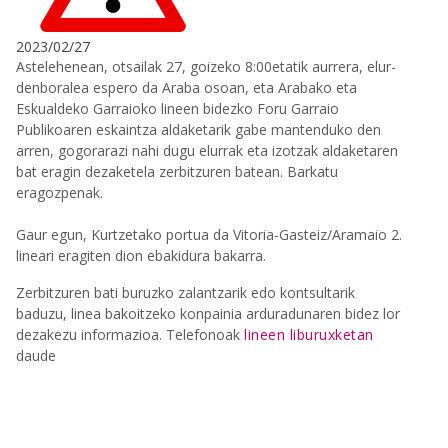
2023/02/27
Astelehenean, otsailak 27, goizeko 8:00etatik aurrera, elur-
denboralea espero da Araba osoan, eta Arabako eta
Eskualdeko Garraioko lineen bidezko Foru Garraio
Publikoaren eskaintza aldaketarik gabe mantenduko den
arren, gogorarazi nahi dugu elurrak eta izotzak aldaketaren
bat eragin dezaketela zerbitzuren batean. Barkatu
eragozpenak.
Gaur egun, Kurtzetako portua da Vitoria-Gasteiz/Aramaio 2.
lineari eragiten dion ebakidura bakarra.
Zerbitzuren bati buruzko zalantzarik edo kontsultarik
baduzu, linea bakoitzeko konpainia arduradunaren bidez lor
dezakezu informazioa. Telefonoak
lineen liburuxketan
daude