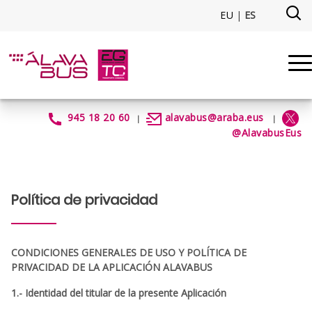
Saltar al contenido principal
EU
|
ES
Política de privacidad - alavab
945 18 20 60
alavabus@araba.eus
|
|
@AlavabusEus
Política de privacidad
CONDICIONES GENERALES DE USO Y POLÍTICA DE
PRIVACIDAD DE LA APLICACIÓN ALAVABUS
1.- Identidad del titular de la presente Aplicación