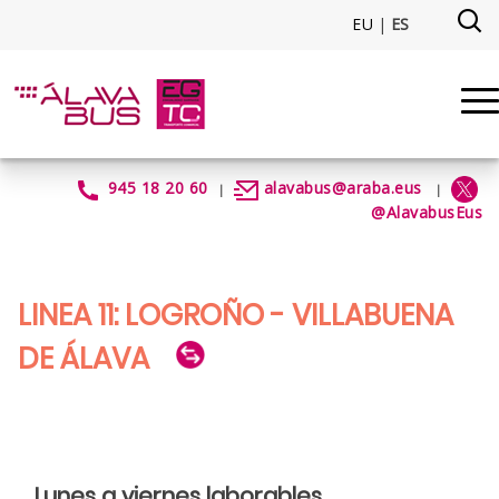
Saltar al contenido principal
EU
|
ES
Línea 11: Logroño - Villabuena 
945 18 20 60
alavabus@araba.eus
|
|
@AlavabusEus
LINEA 11: LOGROÑO - VILLABUENA
DE ÁLAVA
Lunes a viernes laborables